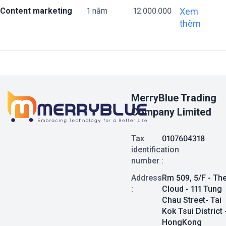
Content marketing
1 năm
12.000.000
Xem
thêm
MerryBlue Trading
Company Limited
Tax
0107604318
identification
number :
Address
Rm 509, 5/F - Th
:
Cloud - 111 Tung
Chau Street- Tai
Kok Tsui District 
HongKong